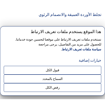
تجلط الأوردة العميقة والانصمام الرئوي
هذا الموقع يستخدم ملفات تعريف الارتباط
نستخدم ملفات تعريف الارتباط على موقعنا لتحسين جودة خدماتنا.
يتم التشخيص باستخدام دوبلر الأوردة والتصوير المقطعي
للحصول على مزيد من التفاصيل، يرجى مراجعة
المحوسب والتصوير بالرنين المغناطيسي. وتشمل طرق العلاج
سياسة ملفات تعريف الارتباط
.
مميعات الدم والجوارب الضاغطة والإجراءات المذيبة للجلطات.
خيارات إضافية
علاج الدوالي
قبول الكل
إلى جانب الجراحة التقليدية، يتم تطبيق تقنيات حديثة مثل العلاج
السماح بالمحدد
بالليزر داخل الوريد (EVLA) والعلاج بالتردد الحراري (RF) والعلاج
الميكانيكي والتصليب الرغوي. كما تُستخدم تطبيقات الليزر والتردد
رفض الكل
الحراري عبر الجلد للأغراض التجميلية.