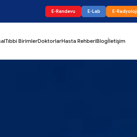
E-Randevu
E-Lab
E-Radyoloj
al
Tıbbi Birimler
Doktorlar
Hasta Rehberi
Blog
İletişim