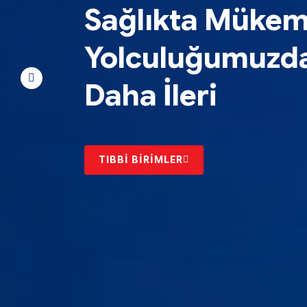
Sağlıkta Mükem
Yolculuğumuzda
Daha İleri
TIBBİ BİRİMLER