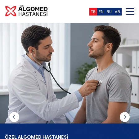
TR
EN
RU
AR
ÖZEL ALGOMED HASTANESİ