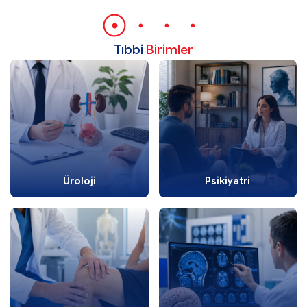
Tıbbi
Birimler
Üroloji
Psikiyatri