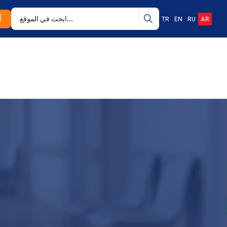
أ
TR
EN
RU
AR