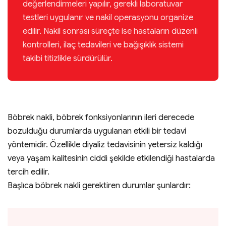
değerlendirmeleri yapılır, gerekli laboratuvar
testleri uygulanır ve nakil operasyonu organize
edilir. Nakil sonrası süreçte ise hastaların düzenli
kontrolleri, ilaç tedavileri ve bağışıklık sistemi
takibi titizlikle sürdürülür.
Böbrek nakli, böbrek fonksiyonlarının ileri derecede
bozulduğu durumlarda uygulanan etkili bir tedavi
yöntemidir. Özellikle diyaliz tedavisinin yetersiz kaldığı
veya yaşam kalitesinin ciddi şekilde etkilendiği hastalarda
tercih edilir.
Başlıca böbrek nakli gerektiren durumlar şunlardır: