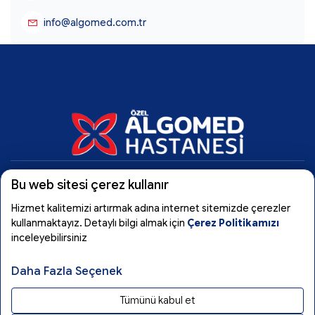
info@algomed.com.tr
Bu web sitesi çerez kullanır
Algomed
Hizmet kalitemizi artırmak adına internet sitemizde çerezler
kullanmaktayız. Detaylı bilgi almak için
Çerez Politikamızı
inceleyebilirsiniz
Tıbbi Birimler
Daha Fazla Seçenek
Kullanım Koşulları
Tümünü kabul et