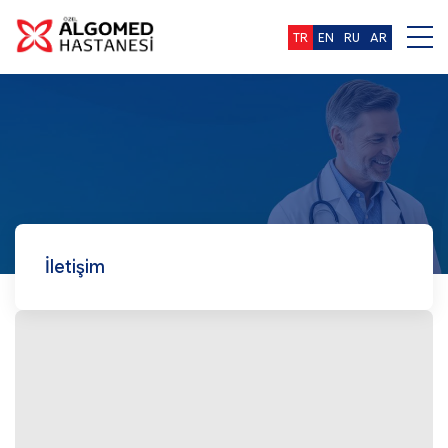
TR
EN
RU
AR
İletişim