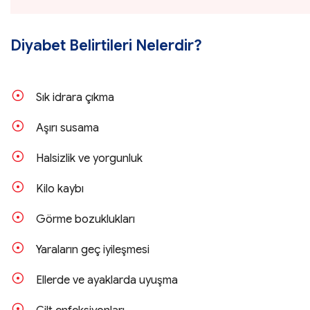
Diyabet Belirtileri Nelerdir?
Sık idrara çıkma
Aşırı susama
Halsizlik ve yorgunluk
Kilo kaybı
Görme bozuklukları
Yaraların geç iyileşmesi
Ellerde ve ayaklarda uyuşma