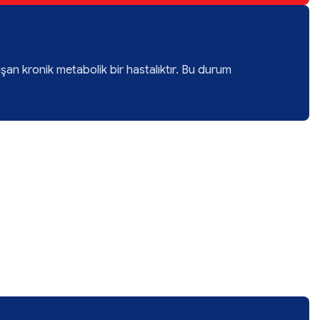
uşan kronik metabolik bir hastalıktır. Bu durum