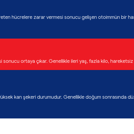
n üreten hücrelere zarar vermesi sonucu gelişen otoimmün bir has
sonucu ortaya çıkar. Genellikle ileri yaş, fazla kilo, hareketsiz ya
üksek kan şekeri durumudur. Genellikle doğum sonrasında düze