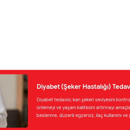
Diyabet (Şeker Hastalığı) Tedav
Diyabet tedavisi; kan şekeri seviyesini kontro
önlemeyi ve yaşam kalitesini artırmayı amaçlay
beslenme, düzenli egzersiz, ilaç kullanımı ve g