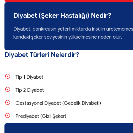
Diyabet (Şeker Hastalığı) Nedir?
Diyabet, pankreasın yeterli miktarda insülin üretememesi 
kandaki şeker seviyesinin yükselmesine neden olur.
Diyabet Türleri Nelerdir?
Tip 1 Diyabet
Tip 2 Diyabet
Gestasyonel Diyabet (Gebelik Diyabeti)
Prediyabet (Gizli Şeker)