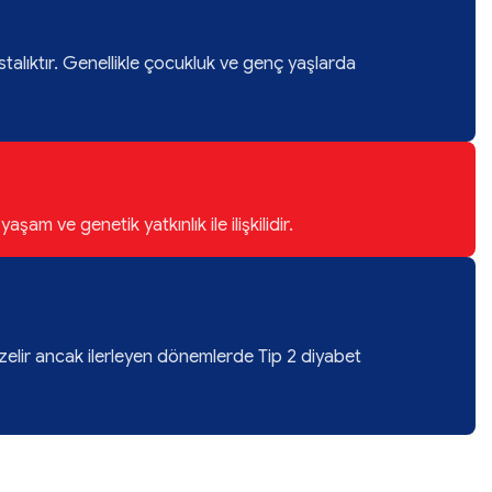
talıktır. Genellikle çocukluk ve genç yaşlarda
şam ve genetik yatkınlık ile ilişkilidir.
lir ancak ilerleyen dönemlerde Tip 2 diyabet