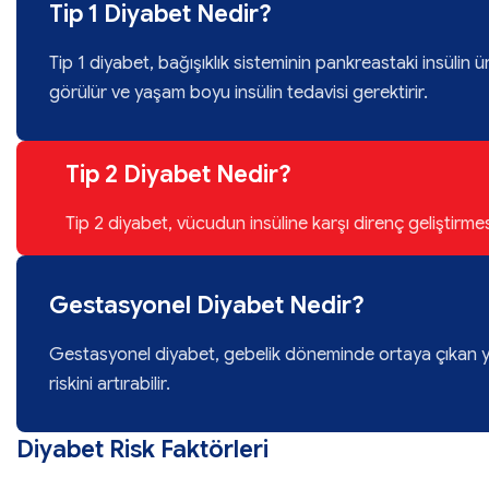
Tip 1 Diyabet Nedir?
Tip 1 diyabet, bağışıklık sisteminin pankreastaki insüli
görülür ve yaşam boyu insülin tedavisi gerektirir.
Tip 2 Diyabet Nedir?
Tip 2 diyabet, vücudun insüline karşı direnç geliştirmesi 
Gestasyonel Diyabet Nedir?
Gestasyonel diyabet, gebelik döneminde ortaya çıkan y
riskini artırabilir.
Diyabet Risk Faktörleri