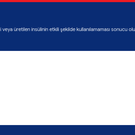
veya üretilen insülinin etkili şekilde kullanılamaması sonucu ol