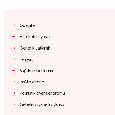
Obezite
Hareketsiz yaşam
Genetik yatkınlık
İleri yaş
Sağlıksız beslenme
İnsülin direnci
Polikistik over sendromu
Gebelik diyabeti öyküsü