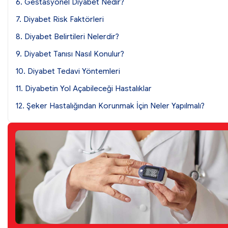
6. Gestasyonel Diyabet Nedir?
7. Diyabet Risk Faktörleri
8. Diyabet Belirtileri Nelerdir?
9. Diyabet Tanısı Nasıl Konulur?
10. Diyabet Tedavi Yöntemleri
11. Diyabetin Yol Açabileceği Hastalıklar
12. Şeker Hastalığından Korunmak İçin Neler Yapılmalı?