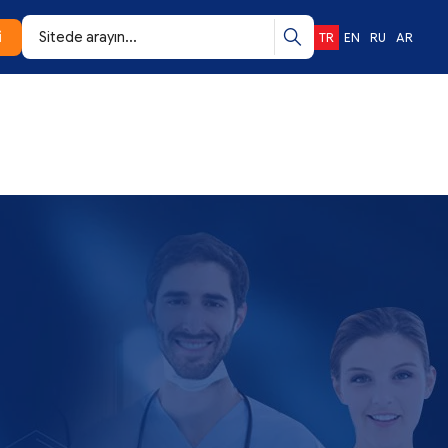
i
TR
EN
RU
AR