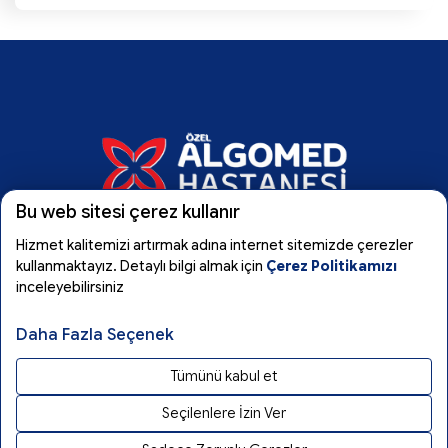
Bu web sitesi çerez kullanır
Hizmet kalitemizi artırmak adına internet sitemizde çerezler
Algomed
kullanmaktayız. Detaylı bilgi almak için
Çerez Politikamızı
inceleyebilirsiniz
Tıbbi Birimler
Daha Fazla Seçenek
Tümünü kabul et
Kullanım Koşulları
Seçilenlere İzin Ver