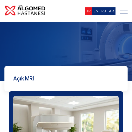
TR
EN
RU
AR
Açık MRI